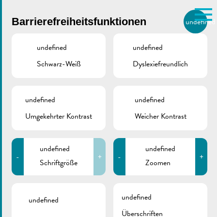
Skip to main content
Barrierefreiheitsfunktionen
undefined
DE
BIERGER.REMICH.LU
undefined
undefined
Schwarz-Weiß
Dyslexiefreundlich
Utilisez la recherche pour
retrouver les réponses à toutes
VILLE DE REMICH / ACTUALITÉ
vos questions.
Comme par exemple des contacts, des
undefined
undefined
Änderung der
informations ou de documents.
Umgekehrter Kontrast
Weicher Kontrast
Verkehrsordnung |
Rue de la Gare
undefined
undefined
-
+
-
+
Schriftgröße
Zoomen
undefined
undefined
Überschriften
ZURÜCK