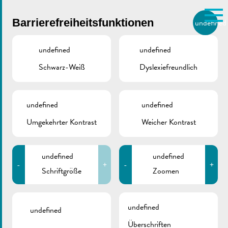
Skip to main content
Barrierefreiheitsfunktionen
undefined
DE
BIERGER.REMICH.LU
undefined
undefined
Schwarz-Weiß
Dyslexiefreundlich
Utilisez la recherche pour
retrouver les réponses à toutes
VILLE DE REMICH / ACTUALITÉ
vos questions.
Comme par exemple des contacts, des
undefined
undefined
Änderung der
informations ou de documents.
Umgekehrter Kontrast
Weicher Kontrast
Verkehrsordnung |
Rue Wueswee
undefined
undefined
-
+
-
+
Schriftgröße
Zoomen
undefined
undefined
Überschriften
ZURÜCK