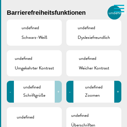
Skip to main content
Barrierefreiheitsfunktionen
undefined
DE
BIERGER.REMICH.LU
undefined
undefined
Schwarz-Weiß
Dyslexiefreundlich
Utilisez la recherche pour
retrouver les réponses à toutes
VILLE DE REMICH / ACTUALITÉ
vos questions.
Comme par exemple des contacts, des
undefined
undefined
Amphibienwanderung
informations ou de documents.
Umgekehrter Kontrast
Weicher Kontrast
| Info
undefined
undefined
-
+
-
+
Schriftgröße
Zoomen
ZURÜCK
undefined
undefined
Überschriften