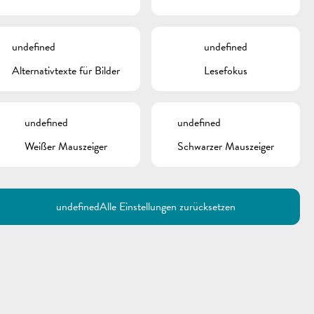
undefined
undefined
Alternativtexte für Bilder
Lesefokus
undefined
undefined
Weißer Mauszeiger
Schwarzer Mauszeiger
Utilisez la recherche pour
retrouver les réponses à toutes
vos questions.
Comme par exemple des contacts, des
informations ou de documents.
undefined
Alle Einstellungen zurücksetzen