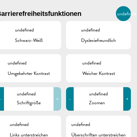
BIERGER.REMICH.LU
arrierefreiheitsfunktionen
undefined
DE
AGENDA
undefined
undefined
Schwarz-Weiß
Dyslexiefreundlich
undefined
undefined
Umgekehrter Kontrast
Weicher Kontrast
undefined
undefined
-
+
-
+
Schriftgröße
Zoomen
schine
undefined
undefined
Links unterstreichen
Überschriften unterstreichen