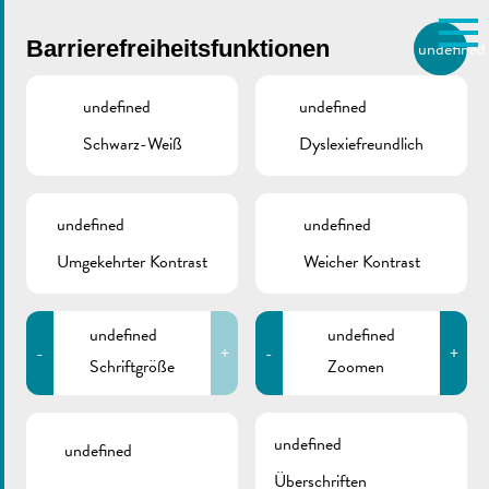
Skip to main content
Barrierefreiheitsfunktionen
undefined
DE
BIERGER.REMICH.LU
undefined
undefined
Schwarz-Weiß
Dyslexiefreundlich
Utilisez la recherche pour
retrouver les réponses à toutes
VILLE DE REMICH / ACTUALITÉ
vos questions.
Comme par exemple des contacts, des
undefined
undefined
Aufruf | Ordre des
informations ou de documents.
Umgekehrter Kontrast
Weicher Kontrast
Architectes et
Ingénieurs-Conseils
undefined
undefined
-
+
-
+
Schriftgröße
Zoomen
undefined
undefined
Überschriften
ZURÜCK