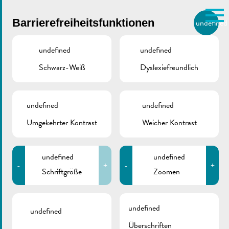
Skip to main content
Barrierefreiheitsfunktionen
undefined
DE
BIERGER.REMICH.LU
undefined
undefined
Schwarz-Weiß
Dyslexiefreundlich
Utilisez la recherche pour
retrouver les réponses à toutes
VILLE DE REMICH / ACTUALITÉ
vos questions.
Comme par exemple des contacts, des
undefined
undefined
Belegungsplan
informations ou de documents.
Umgekehrter Kontrast
Weicher Kontrast
Sporthalle
„Gewännchen“ | 2025-
undefined
undefined
-
+
-
+
2026
Schriftgröße
Zoomen
undefined
undefined
Überschriften