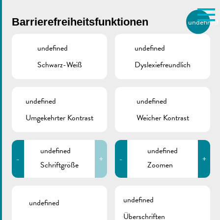
Skip to main content
Barrierefreiheitsfunktionen
undefined
DE
BIERGER.REMICH.LU
undefined
undefined
Schwarz-Weiß
Dyslexiefreundlich
Utilisez la recherche pour
retrouver les réponses à toutes
VILLE DE REMICH / ACTUALITÉ
vos questions.
Comme par exemple des contacts, des
undefined
undefined
Belegungsplan
informations ou de documents.
Umgekehrter Kontrast
Weicher Kontrast
Sporthalle „rue Enz“ |
2025-2026
undefined
undefined
-
+
-
+
Schriftgröße
Zoomen
undefined
undefined
Überschriften
ZURÜCK