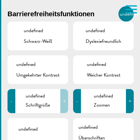
Skip to main content
Barrierefreiheitsfunktionen
undefined
DE
BIERGER.REMICH.LU
undefined
undefined
Schwarz-Weiß
Dyslexiefreundlich
Utilisez la recherche pour
retrouver les réponses à toutes
VILLE DE REMICH / ACTUALITÉ
vos questions.
Comme par exemple des contacts, des
undefined
undefined
Pressemitteilung |
informations ou de documents.
Umgekehrter Kontrast
Weicher Kontrast
Halleffaaschten
undefined
undefined
-
+
-
+
Schriftgröße
Zoomen
ZURÜCK
undefined
undefined
Überschriften