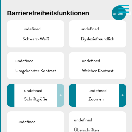
Skip to main content
Barrierefreiheitsfunktionen
undefined
DE
BIERGER.REMICH.LU
undefined
undefined
Schwarz-Weiß
Dyslexiefreundlich
Utilisez la recherche pour
retrouver les réponses à toutes
VILLE DE REMICH / ACTUALITÉ
vos questions.
Comme par exemple des contacts, des
undefined
undefined
De Buet | Verteilung :
informations ou de documents.
Umgekehrter Kontrast
Weicher Kontrast
Abonnieren
undefined
undefined
-
+
-
+
Schriftgröße
Zoomen
ZURÜCK
undefined
undefined
Überschriften