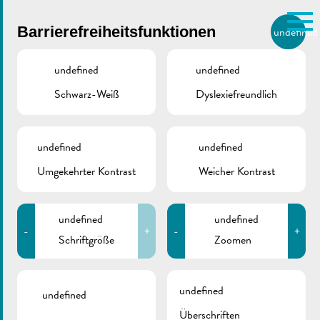
Skip to main content
Barrierefreiheitsfunktionen
undefined
DE
BIERGER.REMICH.LU
undefined
undefined
Schwarz-Weiß
Dyslexiefreundlich
Utilisez la recherche pour
retrouver les réponses à toutes
VILLE DE REMICH / ACTUALITÉ
vos questions.
Comme par exemple des contacts, des
undefined
undefined
Essen auf Rädern |
informations ou de documents.
Umgekehrter Kontrast
Weicher Kontrast
Antragsformular
Neukunden
undefined
undefined
-
+
-
+
Schriftgröße
Zoomen
undefined
undefined
Überschriften
ZURÜCK