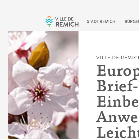
Skip to main content
STADT REMICH
BÜRGE
VILLE DE REMIC
Europ
Brief
Einbe
Anwei
Leich