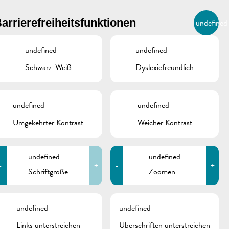
BIERGER.REMICH.LU
arrierefreiheitsfunktionen
undefined
DE
AGENDA
undefined
undefined
Schwarz-Weiß
Dyslexiefreundlich
undefined
undefined
Umgekehrter Kontrast
Weicher Kontrast
undefined
undefined
-
+
-
+
Schriftgröße
Zoomen
schine
undefined
undefined
Links unterstreichen
Überschriften unterstreichen