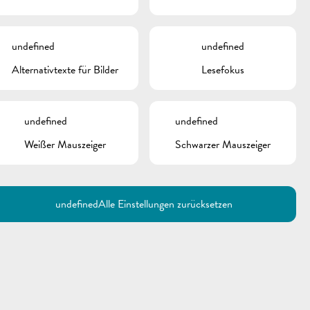
undefined
undefined
Alternativtexte für Bilder
Lesefokus
undefined
undefined
Weißer Mauszeiger
Schwarzer Mauszeiger
Utilisez la recherche pour
retrouver les réponses à toutes
vos questions.
Comme par exemple des contacts, des
informations ou de documents.
undefined
Alle Einstellungen zurücksetzen