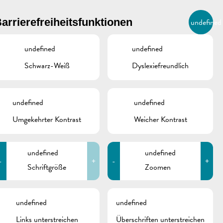
BIERGER.REMICH.LU
arrierefreiheitsfunktionen
undefined
DE
AGENDA
undefined
undefined
Schwarz-Weiß
Dyslexiefreundlich
undefined
undefined
Umgekehrter Kontrast
Weicher Kontrast
undefined
undefined
-
+
-
+
Schriftgröße
Zoomen
schine
undefined
undefined
Links unterstreichen
Überschriften unterstreichen