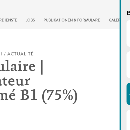
B
RDIENSTE
JOBS
PUBLIKATIONEN & FORMULARE
GALERIE
H / ACTUALITÉ
laire |
teur
mé B1 (75%)
automatisierte Suchma