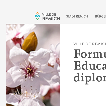
Skip to main content
STADT REMICH
BÜRGE
VILLE DE REMIC
Formu
Educa
diplo