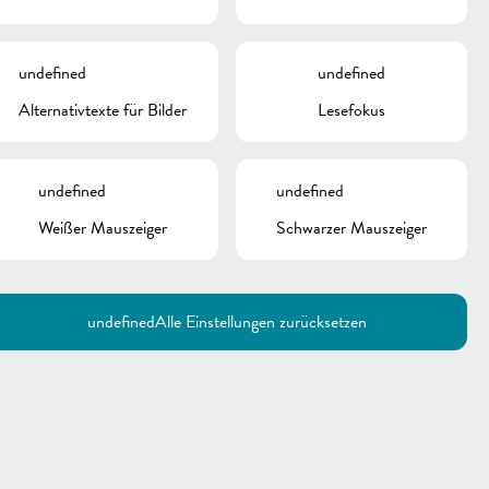
undefined
undefined
Alternativtexte für Bilder
Lesefokus
undefined
undefined
Weißer Mauszeiger
Schwarzer Mauszeiger
Utilisez la recherche pour
retrouver les réponses à toutes
vos questions.
Comme par exemple des contacts, des
informations ou de documents.
undefined
Alle Einstellungen zurücksetzen