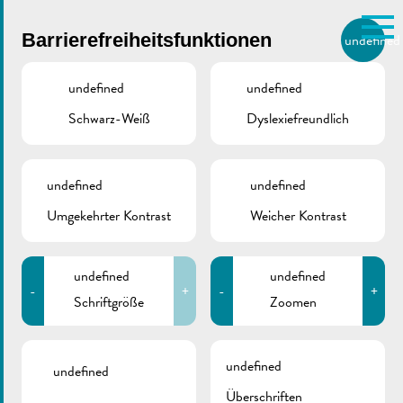
Skip to main content
Barrierefreiheitsfunktionen
undefined
DE
BIERGER.REMICH.LU
undefined
undefined
Schwarz-Weiß
Dyslexiefreundlich
Utilisez la recherche pour
retrouver les réponses à toutes
VILLE DE REMICH / ACTUALITÉ
vos questions.
Comme par exemple des contacts, des
undefined
undefined
Gebührenordnung
informations ou de documents.
Umgekehrter Kontrast
Weicher Kontrast
und Verordnung über
die Gewährung von
undefined
undefined
-
+
-
+
reservierten
Schriftgröße
Zoomen
Stepllplätzen
undefined
undefined
Überschriften