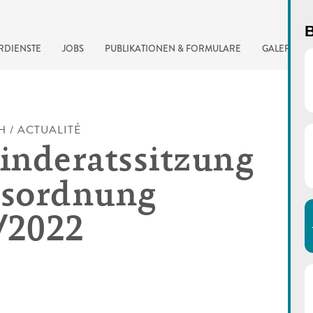
B
RDIENSTE
JOBS
PUBLIKATIONEN & FORMULARE
GALERIE
H / ACTUALITÉ
nderatssitzung
esordnung
/2022
automatisierte Suchma