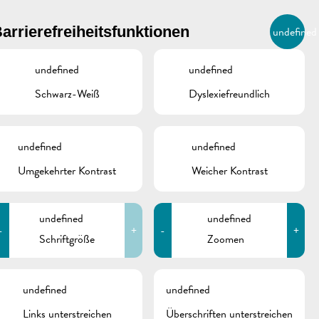
BIERGER.REMICH.LU
arrierefreiheitsfunktionen
undefined
DE
AGENDA
undefined
undefined
Schwarz-Weiß
Dyslexiefreundlich
undefined
undefined
Umgekehrter Kontrast
Weicher Kontrast
undefined
undefined
-
+
-
+
Schriftgröße
Zoomen
schine
undefined
undefined
Links unterstreichen
Überschriften unterstreichen