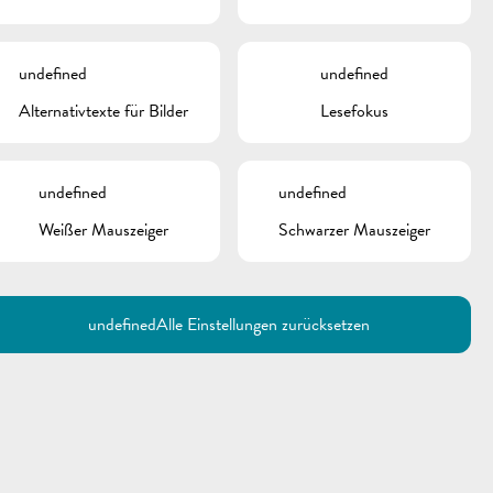
undefined
undefined
Alternativtexte für Bilder
Lesefokus
undefined
undefined
Weißer Mauszeiger
Schwarzer Mauszeiger
Utilisez la recherche pour
retrouver les réponses à toutes
vos questions.
Comme par exemple des contacts, des
informations ou de documents.
undefined
Alle Einstellungen zurücksetzen