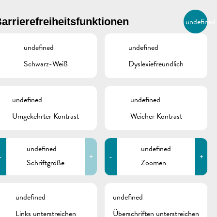
BIERGER.REMICH.LU
arrierefreiheitsfunktionen
undefined
DE
AGENDA
undefined
undefined
Schwarz-Weiß
Dyslexiefreundlich
undefined
undefined
Umgekehrter Kontrast
Weicher Kontrast
undefined
undefined
-
+
-
+
Schriftgröße
Zoomen
schine
undefined
undefined
Links unterstreichen
Überschriften unterstreichen