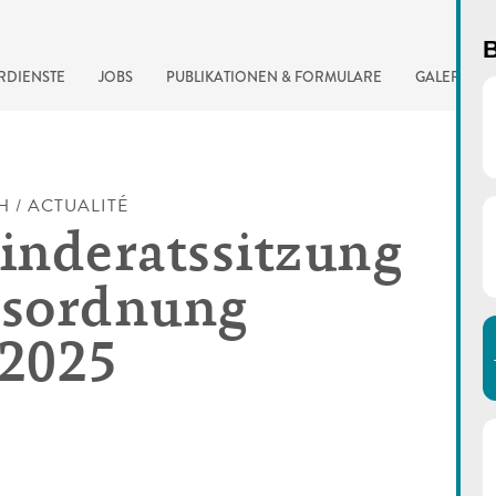
B
RDIENSTE
JOBS
PUBLIKATIONEN & FORMULARE
GALERIE
H / ACTUALITÉ
nderatssitzung
esordnung
.2025
automatisierte Suchma