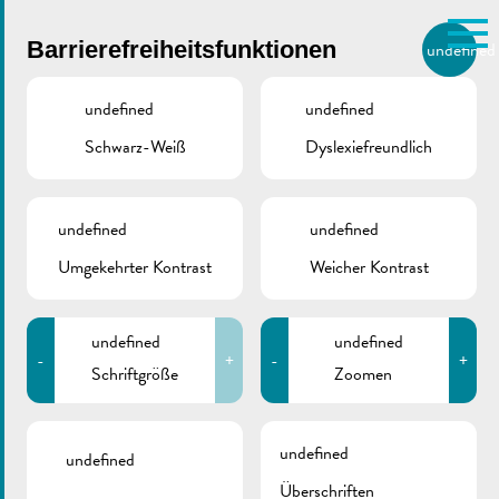
Skip to main content
Barrierefreiheitsfunktionen
undefined
DE
BIERGER.REMICH.LU
undefined
undefined
Schwarz-Weiß
Dyslexiefreundlich
Utilisez la recherche pour
retrouver les réponses à toutes
VILLE DE REMICH / ACTUALITÉ
vos questions.
Comme par exemple des contacts, des
undefined
undefined
Gemeinderatssitzung |
informations ou de documents.
Umgekehrter Kontrast
Weicher Kontrast
Tagesordnung
26.06.2026
undefined
undefined
-
+
-
+
Schriftgröße
Zoomen
undefined
undefined
Überschriften
ZURÜCK