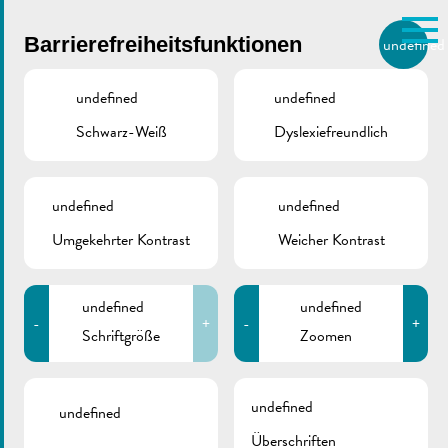
Skip to main content
Barrierefreiheitsfunktionen
undefined
DE
BIERGER.REMICH.LU
undefined
undefined
Schwarz-Weiß
Dyslexiefreundlich
Utilisez la recherche pour
retrouver les réponses à toutes
VILLE DE REMICH / ACTUALITÉ
vos questions.
Comme par exemple des contacts, des
undefined
undefined
Info an die Einwohner
informations ou de documents.
Umgekehrter Kontrast
Weicher Kontrast
| Dreharbeiten Rue de
Macher
undefined
undefined
-
+
-
+
Schriftgröße
Zoomen
undefined
undefined
Überschriften
ZURÜCK