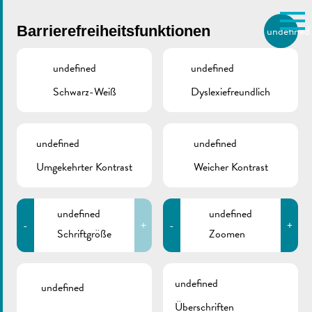
Skip to main content
Barrierefreiheitsfunktionen
undefined
DE
BIERGER.REMICH.LU
undefined
undefined
Schwarz-Weiß
Dyslexiefreundlich
Utilisez la recherche pour
retrouver les réponses à toutes
VILLE DE REMICH / ACTUALITÉ
vos questions.
Comme par exemple des contacts, des
undefined
undefined
ING Route du Vin
informations ou de documents.
Umgekehrter Kontrast
Weicher Kontrast
2024 | Mitteilung
öffentlicher Transport
undefined
undefined
-
+
-
+
Schriftgröße
Zoomen
undefined
undefined
Überschriften
ZURÜCK