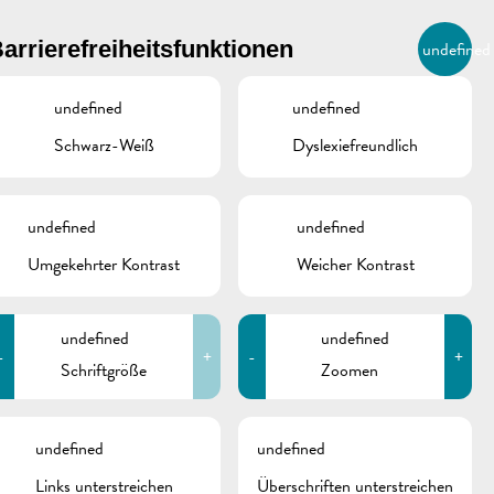
BIERGER.REMICH.LU
arrierefreiheitsfunktionen
undefined
DE
AGENDA
undefined
undefined
Schwarz-Weiß
Dyslexiefreundlich
undefined
undefined
Umgekehrter Kontrast
Weicher Kontrast
undefined
undefined
-
+
-
+
Schriftgröße
Zoomen
schine
undefined
undefined
Links unterstreichen
Überschriften unterstreichen