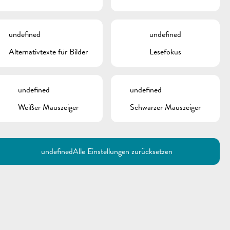
undefined
undefined
Alternativtexte für Bilder
Lesefokus
undefined
undefined
Weißer Mauszeiger
Schwarzer Mauszeiger
Utilisez la recherche pour
retrouver les réponses à toutes
vos questions.
Comme par exemple des contacts, des
informations ou de documents.
undefined
Alle Einstellungen zurücksetzen