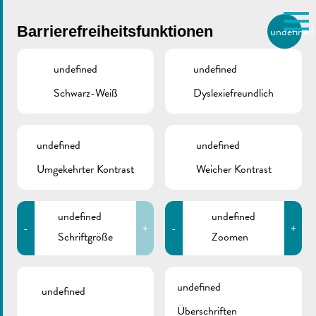
Skip to main content
Barrierefreiheitsfunktionen
undefined
DE
BIERGER.REMICH.LU
undefined
undefined
Schwarz-Weiß
Dyslexiefreundlich
Utilisez la recherche pour
retrouver les réponses à toutes
VILLE DE REMICH / ACTUALITÉ
vos questions.
Comme par exemple des contacts, des
undefined
undefined
Ironman 2023 | Flyer
informations ou de documents.
Umgekehrter Kontrast
Weicher Kontrast
Event
undefined
undefined
-
+
-
+
Schriftgröße
Zoomen
ZURÜCK
undefined
undefined
Überschriften