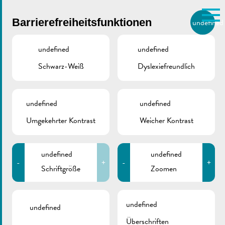
Skip to main content
Barrierefreiheitsfunktionen
undefined
DE
BIERGER.REMICH.LU
undefined
undefined
Schwarz-Weiß
Dyslexiefreundlich
Utilisez la recherche pour
retrouver les réponses à toutes
VILLE DE REMICH / ACTUALITÉ
vos questions.
Comme par exemple des contacts, des
undefined
undefined
Maacher Lycée | Tage
informations ou de documents.
Umgekehrter Kontrast
Weicher Kontrast
der offenen Türen
2023
undefined
undefined
-
+
-
+
Schriftgröße
Zoomen
undefined
undefined
Überschriften
ZURÜCK