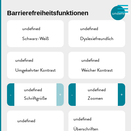
Skip to main content
Barrierefreiheitsfunktionen
undefined
DE
BIERGER.REMICH.LU
undefined
undefined
Schwarz-Weiß
Dyslexiefreundlich
Utilisez la recherche pour
retrouver les réponses à toutes
VILLE DE REMICH / ACTUALITÉ
vos questions.
Comme par exemple des contacts, des
undefined
undefined
Mitteilung RGTR |
informations ou de documents.
Umgekehrter Kontrast
Weicher Kontrast
Verlegung der
Haltestellen
undefined
undefined
-
+
-
+
Maatebierg
Schriftgröße
Zoomen
undefined
undefined
Überschriften