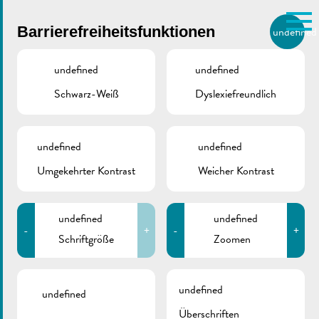
Skip to main content
Barrierefreiheitsfunktionen
undefined
DE
BIERGER.REMICH.LU
undefined
undefined
Schwarz-Weiß
Dyslexiefreundlich
Utilisez la recherche pour
retrouver les réponses à toutes
VILLE DE REMICH / ACTUALITÉ
vos questions.
Comme par exemple des contacts, des
undefined
undefined
Musel‘s Laf 2022 |
informations ou de documents.
Umgekehrter Kontrast
Weicher Kontrast
RGTR
undefined
undefined
-
+
-
+
Schriftgröße
Zoomen
ZURÜCK
undefined
undefined
Überschriften