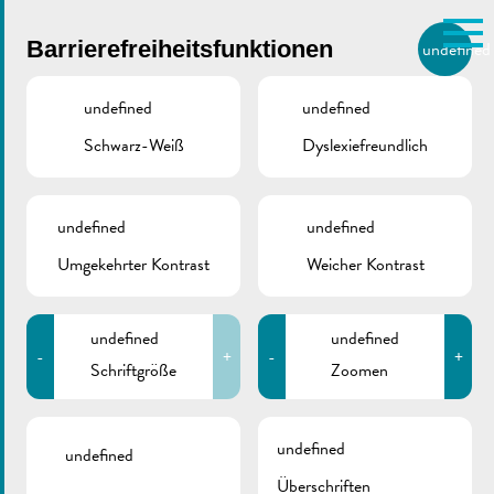
Skip to main content
Barrierefreiheitsfunktionen
undefined
DE
BIERGER.REMICH.LU
undefined
undefined
Schwarz-Weiß
Dyslexiefreundlich
Utilisez la recherche pour
retrouver les réponses à toutes
VILLE DE REMICH / ACTUALITÉ
vos questions.
Comme par exemple des contacts, des
undefined
undefined
Musel’s Laf 2022 |
informations ou de documents.
Umgekehrter Kontrast
Weicher Kontrast
Flyer
undefined
undefined
-
+
-
+
Schriftgröße
Zoomen
ZURÜCK
undefined
undefined
Überschriften