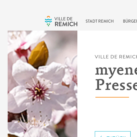
Skip to main content
STADT REMICH
BÜRGE
VILLE DE REMIC
myene
Press