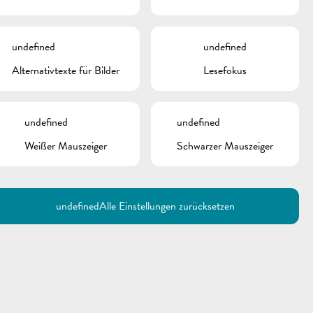
undefined
undefined
Alternativtexte für Bilder
Lesefokus
undefined
undefined
Weißer Mauszeiger
Schwarzer Mauszeiger
Utilisez la recherche pour
retrouver les réponses à toutes
vos questions.
Comme par exemple des contacts, des
informations ou de documents.
undefined
Alle Einstellungen zurücksetzen