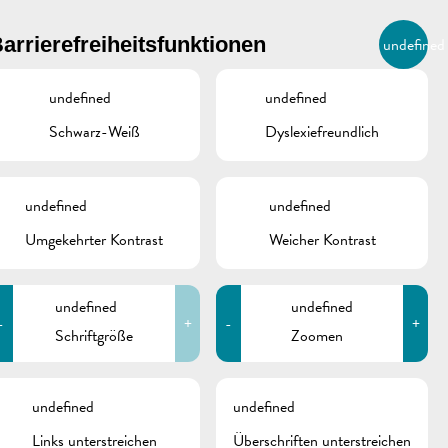
BIERGER.REMICH.LU
arrierefreiheitsfunktionen
undefined
DE
AGENDA
undefined
undefined
Schwarz-Weiß
Dyslexiefreundlich
undefined
undefined
Umgekehrter Kontrast
Weicher Kontrast
undefined
undefined
-
+
-
+
Schriftgröße
Zoomen
schine
undefined
undefined
Links unterstreichen
Überschriften unterstreichen