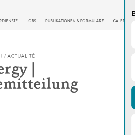
B
RDIENSTE
JOBS
PUBLIKATIONEN & FORMULARE
GALERIE
H / ACTUALITÉ
rgy |
emitteilung
automatisierte Suchma