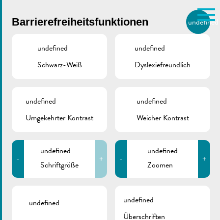
Skip to main content
Barrierefreiheitsfunktionen
undefined
DE
BIERGER.REMICH.LU
undefined
undefined
Schwarz-Weiß
Dyslexiefreundlich
Utilisez la recherche pour
retrouver les réponses à toutes
VILLE DE REMICH / ACTUALITÉ
vos questions.
Comme par exemple des contacts, des
undefined
undefined
Plan |
informations ou de documents.
Umgekehrter Kontrast
Weicher Kontrast
Brennholzversteigerung
undefined
undefined
-
+
-
+
Schriftgröße
Zoomen
ZURÜCK
undefined
undefined
Überschriften