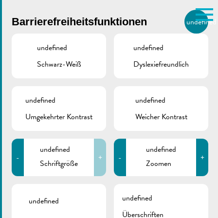
Skip to main content
Barrierefreiheitsfunktionen
undefined
DE
BIERGER.REMICH.LU
undefined
undefined
Schwarz-Weiß
Dyslexiefreundlich
Utilisez la recherche pour
retrouver les réponses à toutes
VILLE DE REMICH / ACTUALITÉ
vos questions.
Comme par exemple des contacts, des
undefined
undefined
RGTR |
informations ou de documents.
Umgekehrter Kontrast
Weicher Kontrast
Nationalfeiertag 2024
> zusätzliche
undefined
undefined
-
+
-
+
Busfahrten
Schriftgröße
Zoomen
undefined
undefined
Überschriften