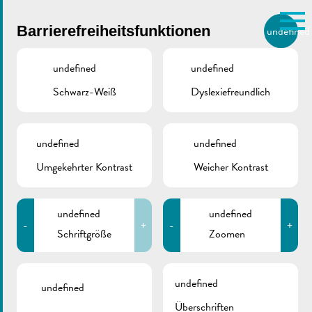
Skip to main content
Barrierefreiheitsfunktionen
undefined
DE
BIERGER.REMICH.LU
undefined
undefined
Schwarz-Weiß
Dyslexiefreundlich
Utilisez la recherche pour
retrouver les réponses à toutes
VILLE DE REMICH / ACTUALITÉ
vos questions.
Comme par exemple des contacts, des
undefined
undefined
SDK | Heliumflaschen
informations ou de documents.
Umgekehrter Kontrast
Weicher Kontrast
undefined
undefined
-
+
-
+
Schriftgröße
Zoomen
ZURÜCK
undefined
undefined
Überschriften