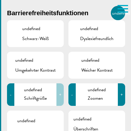
Skip to main content
Barrierefreiheitsfunktionen
undefined
DE
BIERGER.REMICH.LU
undefined
undefined
Schwarz-Weiß
Dyslexiefreundlich
Utilisez la recherche pour
retrouver les réponses à toutes
VILLE DE REMICH / ACTUALITÉ
vos questions.
Comme par exemple des contacts, des
undefined
undefined
SDK | Info Bitumen
informations ou de documents.
Umgekehrter Kontrast
Weicher Kontrast
undefined
undefined
-
+
-
+
Schriftgröße
Zoomen
ZURÜCK
undefined
undefined
Überschriften