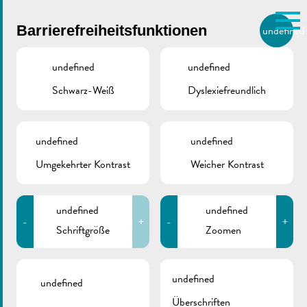
Skip to main content
Barrierefreiheitsfunktionen
undefined
DE
BIERGER.REMICH.LU
undefined
undefined
Schwarz-Weiß
Dyslexiefreundlich
Utilisez la recherche pour
retrouver les réponses à toutes
VILLE DE REMICH / ACTUALITÉ
vos questions.
Comme par exemple des contacts, des
undefined
undefined
SDK | Pestizidien
informations ou de documents.
Umgekehrter Kontrast
Weicher Kontrast
undefined
undefined
-
+
-
+
Schriftgröße
Zoomen
ZURÜCK
undefined
undefined
Überschriften