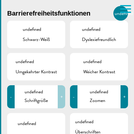
Skip to main content
Barrierefreiheitsfunktionen
undefined
DE
BIERGER.REMICH.LU
undefined
undefined
Schwarz-Weiß
Dyslexiefreundlich
Utilisez la recherche pour
retrouver les réponses à toutes
VILLE DE REMICH / ACTUALITÉ
vos questions.
Comme par exemple des contacts, des
undefined
undefined
SIAS_2022-12 |
informations ou de documents.
Umgekehrter Kontrast
Weicher Kontrast
Fördermöglichkeiten
im Luxemburger
undefined
undefined
-
+
-
+
Privatwald
Schriftgröße
Zoomen
undefined
undefined
Überschriften