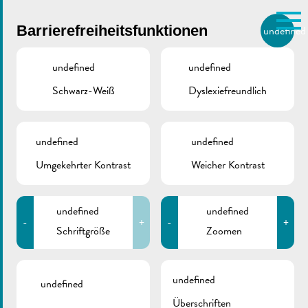
Skip to main content
Barrierefreiheitsfunktionen
undefined
DE
BIERGER.REMICH.LU
undefined
undefined
Schwarz-Weiß
Dyslexiefreundlich
Utilisez la recherche pour
retrouver les réponses à toutes
VILLE DE REMICH / ACTUALITÉ
vos questions.
Comme par exemple des contacts, des
undefined
undefined
Stadtplan Remich
informations ou de documents.
Umgekehrter Kontrast
Weicher Kontrast
undefined
undefined
-
+
-
+
Schriftgröße
Zoomen
ZURÜCK
undefined
undefined
Überschriften