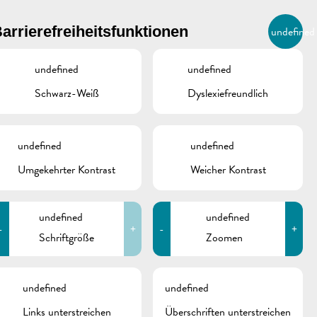
BIERGER.REMICH.LU
arrierefreiheitsfunktionen
undefined
DE
AGENDA
undefined
undefined
Schwarz-Weiß
Dyslexiefreundlich
undefined
undefined
Umgekehrter Kontrast
Weicher Kontrast
undefined
undefined
-
+
-
+
Schriftgröße
Zoomen
schine
undefined
undefined
Links unterstreichen
Überschriften unterstreichen