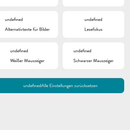
undefined
undefined
Alternativtexte für Bilder
Lesefokus
undefined
undefined
Weißer Mauszeiger
Schwarzer Mauszeiger
Utilisez la recherche pour
retrouver les réponses à toutes
vos questions.
Comme par exemple des contacts, des
informations ou de documents.
undefined
Alle Einstellungen zurücksetzen