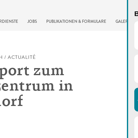
B
RDIENSTE
JOBS
PUBLIKATIONEN & FORMULARE
GALERIE
H / ACTUALITÉ
port zum
entrum in
orf
automatisierte Suchma