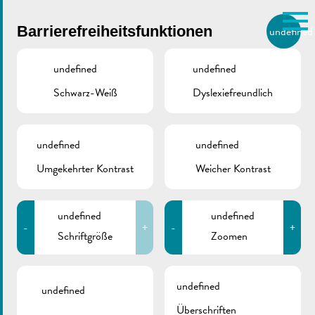
Skip to main content
Barrierefreiheitsfunktionen
undefined
DE
BIERGER.REMICH.LU
undefined
undefined
Schwarz-Weiß
Dyslexiefreundlich
Utilisez la recherche pour
retrouver les réponses à toutes
VILLE DE REMICH / ACTUALITÉ
vos questions.
Comme par exemple des contacts, des
undefined
undefined
Trinkwasseranalyse –
informations ou de documents.
Umgekehrter Kontrast
Weicher Kontrast
Konformitätsprüfung |
2025-06
undefined
undefined
-
+
-
+
Schriftgröße
Zoomen
undefined
undefined
Überschriften
ZURÜCK