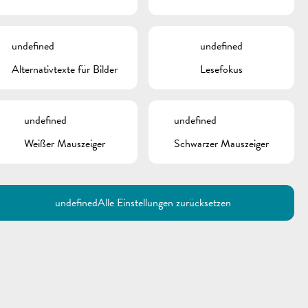
undefined
undefined
Alternativtexte für Bilder
Lesefokus
undefined
undefined
Weißer Mauszeiger
Schwarzer Mauszeiger
Utilisez la recherche pour
retrouver les réponses à toutes
vos questions.
Comme par exemple des contacts, des
informations ou de documents.
undefined
Alle Einstellungen zurücksetzen