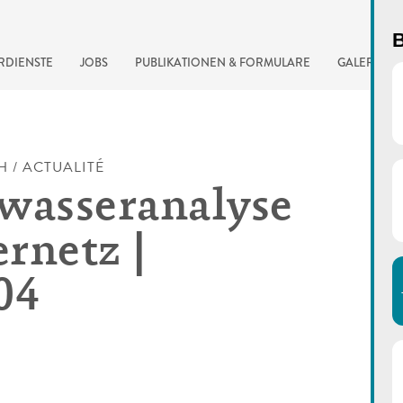
B
RDIENSTE
JOBS
PUBLIKATIONEN & FORMULARE
GALERIE
H / ACTUALITÉ
wasseranalyse
rnetz |
04
automatisierte Suchma