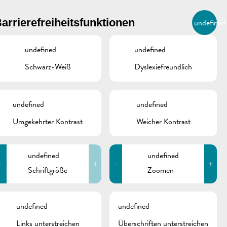
BIERGER.REMICH.LU
arrierefreiheitsfunktionen
undefined
DE
AGENDA
undefined
undefined
Schwarz-Weiß
Dyslexiefreundlich
undefined
undefined
Umgekehrter Kontrast
Weicher Kontrast
undefined
undefined
-
+
-
+
Schriftgröße
Zoomen
schine
undefined
undefined
Links unterstreichen
Überschriften unterstreichen