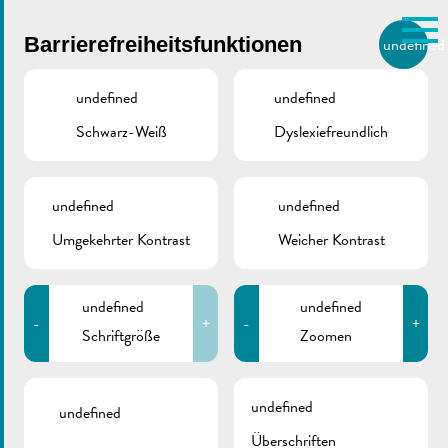
Skip to main content
Barrierefreiheitsfunktionen
undefined
DE
BIERGER.REMICH.LU
undefined
undefined
Schwarz-Weiß
Dyslexiefreundlich
Utilisez la recherche pour
retrouver les réponses à toutes
VILLE DE REMICH / ACTUALITÉ
vos questions.
Comme par exemple des contacts, des
undefined
undefined
Demande de subside
informations ou de documents.
Umgekehrter Kontrast
Weicher Kontrast
pour études
secondaires 2026
undefined
undefined
-
+
-
+
Schriftgröße
Zoomen
undefined
undefined
Überschriften
ZURÜCK