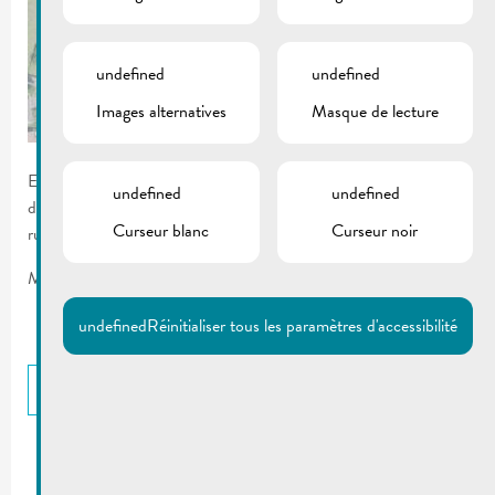
undefined
undefined
Images alternatives
Masque de lecture
En raison d’une fuite d’eau et les travaux y relatifs l’arrêt de bus
undefined
undefined
de la rue de la Corniche sera transféré provisoirement au coin
Curseur blanc
Curseur noir
rue du Château/rue de la Corniche.
Merci pour votre compréhension
undefined
Réinitialiser tous les paramètres d'accessibilité
RETOUR
DOCUMENTS