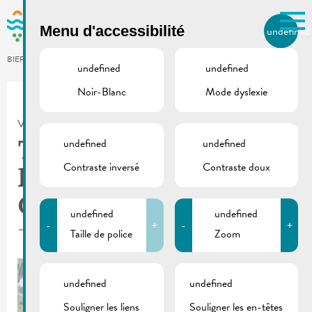
Skip to main content
Menu d'accessibilité
undefined
FR
BIERGER.REMICH.LU
undefined
undefined
Noir-Blanc
Mode dyslexie
Utilisez la recherche pour
retrouver les réponses à toutes
VILLE DE REMICH / ACTUALITÉ
vos questions.
Comme par exemple des contacts, des
undefined
undefined
Transfert provisoire de
informations ou de documents.
Contraste inversé
Contraste doux
l’arrêt de bus rue de la
Corniche
undefined
undefined
-
+
-
+
Taille de police
Zoom
undefined
undefined
Souligner les liens
Souligner les en-têtes