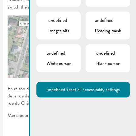
switch the site language to another available language.
undefined
undefined
Images alts
Reading mask
undefined
undefined
White cursor
Black cursor
En raison d’une fuite d’eau et les travaux y relatifs l’arrêt de bus
undefined
Reset all accessibility settings
de la rue de la Corniche sera transféré provisoirement au coin
rue du Château/rue de la Corniche.
Merci pour votre compréhension