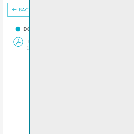
BACK
DOCUMENTS
Déplacement temporaire arrêt de bus rue de
la Corniche