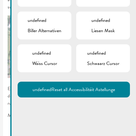
switch the site language to another available language.
undefined
undefined
Biller Alternativen
Liesen Mask
undefined
undefined
Wäiss Cursor
Schwaarz Cursor
En raison d’une fuite d’eau et les travaux y relatifs l’arrêt de bus
undefined
Reset all Accessibilitéit Astellunge
de la rue de la Corniche sera transféré provisoirement au coin
rue du Château/rue de la Corniche.
Merci pour votre compréhension