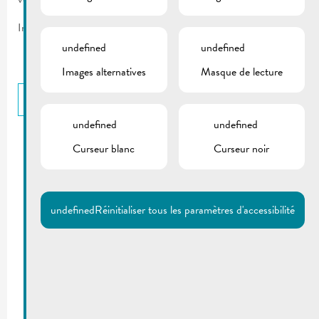
Inscrivez-vous!
undefined
undefined
Images alternatives
Masque de lecture
RETOUR
undefined
undefined
DOCUMENTS
Curseur blanc
Curseur noir
Fête des voisins | Flyer 2023
undefined
Réinitialiser tous les paramètres d'accessibilité