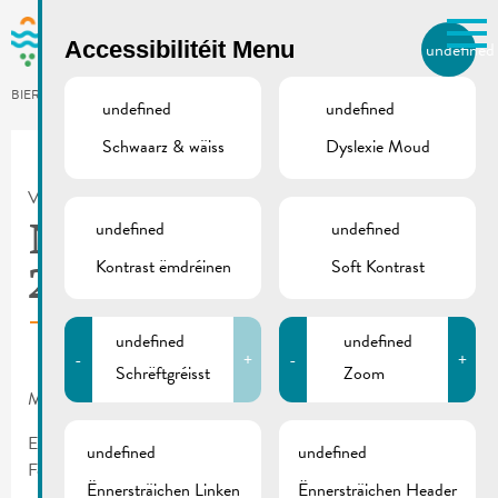
Skip to main content
Accessibilitéit Menu
undefined
LB
BIERGER.REMICH.LU
undefined
undefined
Schwaarz & wäiss
Dyslexie Moud
Utilisez la recherche pour
retrouver les réponses à toutes
VILLE DE REMICH / ACTUALITÉ
vos questions.
Comme par exemple des contacts, des
undefined
undefined
Nopeschfest |
informations ou de documents.
Kontrast ëmdréinen
Soft Kontrast
26.05.2023
undefined
undefined
-
+
-
+
Schrëftgréisst
Zoom
Maacht mat beim Nopeschfest!
E gemittlechen Owend mat Äre Noperen – mellt Iech elo mam
undefined
undefined
Formulaire un!
Ënnersträichen Linken
Ënnersträichen Header