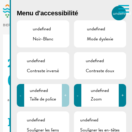
Skip to main content
Menu d'accessibilité
undefined
FR
BIERGER.REMICH.LU
undefined
undefined
Noir-Blanc
Mode dyslexie
Utilisez la recherche pour
retrouver les réponses à toutes
vos questions.
Comme par exemple des contacts, des
undefined
undefined
2025_05 | De Buet
informations ou de documents.
Contraste inversé
Contraste doux
(Septembre-Octobre)
undefined
undefined
-
+
-
+
Taille de police
Zoom
août 28, 2025
undefined
undefined
Règlement-taxe
Souligner les liens
Souligner les en-têtes