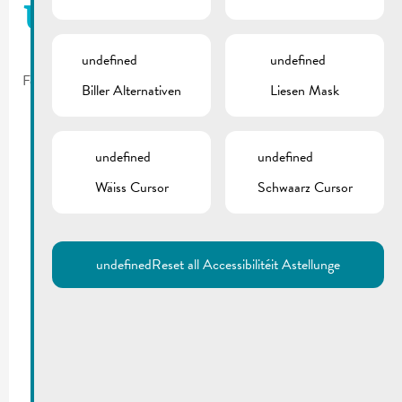
Urbanismus
undefined
undefined
February 11, 2025
Biller Alternativen
Liesen Mask
undefined
undefined
Wäiss Cursor
Schwaarz Cursor
undefined
Reset all Accessibilitéit Astellunge