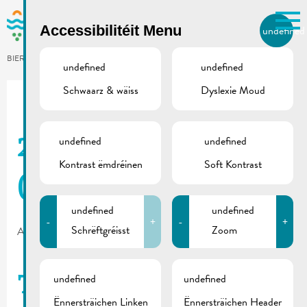
Skip to main content
Accessibilitéit Menu
undefined
LB
BIERGER.REMICH.LU
undefined
undefined
Schwaarz & wäiss
Dyslexie Moud
Utilisez la recherche pour
retrouver les réponses à toutes
vos questions.
Comme par exemple des contacts, des
undefined
undefined
2025_05 | De Buet
informations ou de documents.
Kontrast ëmdréinen
Soft Kontrast
(September-Oktober)
undefined
undefined
-
+
-
+
Schrëftgréisst
Zoom
August 28, 2025
undefined
undefined
Taxereglement
Ënnersträichen Linken
Ënnersträichen Header