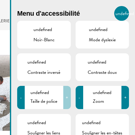
BIERGER.REMICH.LU
Menu d'accessibilité
undefined
FR
LERIE
AGENDA
undefined
undefined
Noir-Blanc
Mode dyslexie
undefined
undefined
Contraste inversé
Contraste doux
undefined
undefined
-
+
-
+
Taille de police
Zoom
undefined
undefined
Souligner les liens
Souligner les en-têtes