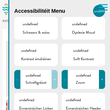
Skip to main content
Accessibilitéit Menu
undefined
LB
BIERGER.REMICH.LU
undefined
undefined
Schwaarz & wäiss
Dyslexie Moud
Utilisez la recherche pour
retrouver les réponses à toutes
vos questions.
Comme par exemple des contacts, des
undefined
undefined
Télévie 2017
informations ou de documents.
Kontrast ëmdréinen
Soft Kontrast
DR. F. KONS-PLAZ
22/04/2017
undefined
undefined
-
+
-
+
Schrëftgréisst
Zoom
Back
undefined
undefined
Ënnersträichen Linken
Ënnersträichen Header