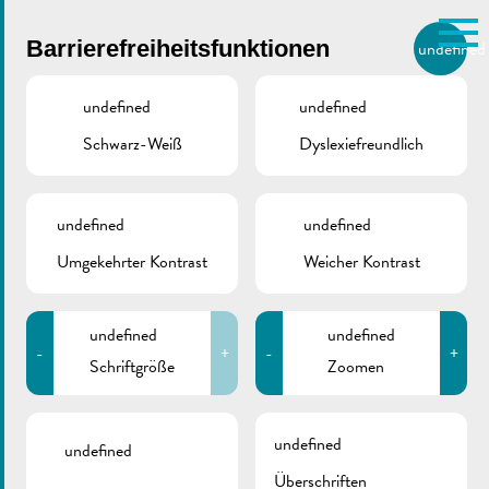
Skip to main content
Barrierefreiheitsfunktionen
undefined
DE
BIERGER.REMICH.LU
undefined
undefined
Schwarz-Weiß
Dyslexiefreundlich
Utilisez la recherche pour
retrouver les réponses à toutes
vos questions.
Comme par exemple des contacts, des
undefined
undefined
Télévie 2017
informations ou de documents.
Umgekehrter Kontrast
Weicher Kontrast
DR. F. KONS-PLATZ
22/04/2017
undefined
undefined
-
+
-
+
Schriftgröße
Zoomen
Zurück
undefined
undefined
Überschriften