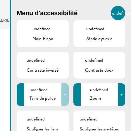
BIERGER.REMICH.LU
Menu d'accessibilité
undefined
FR
LERIE
AGENDA
undefined
undefined
Noir-Blanc
Mode dyslexie
undefined
undefined
Contraste inversé
Contraste doux
undefined
undefined
-
+
-
+
Taille de police
Zoom
undefined
undefined
Souligner les liens
Souligner les en-têtes