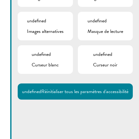
undefined
undefined
Images alternatives
Masque de lecture
undefined
undefined
Curseur blanc
Curseur noir
Utilisez la recherche pour
retrouver les réponses à toutes
vos questions.
Comme par exemple des contacts, des
informations ou de documents.
undefined
Réinitialiser tous les paramètres d'accessibilité