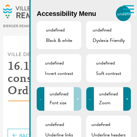
Skip to main content
Accessibility Menu
undefined
EN
BIERGER.REMICH.LU
undefined
undefined
Black & white
Dyslexia Friendly
Utilisez la recherche pour
retrouver les réponses à toutes
VILLE DE REMICH / ACTUALITÉ
vos questions.
Comme par exemple des contacts, des
undefined
undefined
16.12.2022 | Séance du
informations ou de documents.
Invert contrast
Soft contrast
conseil communal –
Ordre du jour
undefined
undefined
-
+
-
+
Font size
Zoom
undefined
undefined
Underline links
Underline headers
BACK