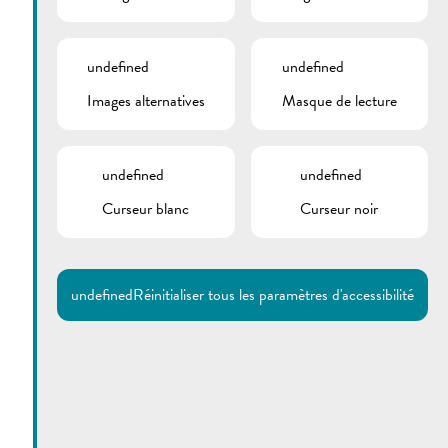
undefined
undefined
Images alternatives
Masque de lecture
undefined
undefined
Curseur blanc
Curseur noir
Utilisez la recherche pour
retrouver les réponses à toutes
vos questions.
Comme par exemple des contacts, des
informations ou de documents.
undefined
Réinitialiser tous les paramètres d'accessibilité