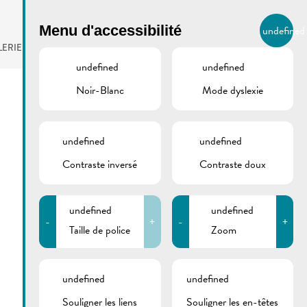
BIERGER.REMICH.LU
Menu d'accessibilité
undefined
FR
LERIE
AGENDA
undefined
undefined
Noir-Blanc
Mode dyslexie
undefined
undefined
Contraste inversé
Contraste doux
undefined
undefined
-
+
-
+
Taille de police
Zoom
undefined
undefined
Souligner les liens
Souligner les en-têtes