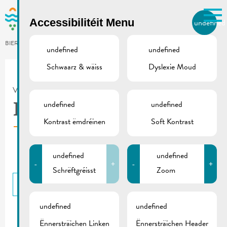
Skip to main content
Accessibilitéit Menu
undefined
LB
BIERGER.REMICH.LU
undefined
undefined
Schwaarz & wäiss
Dyslexie Moud
Utilisez la recherche pour
retrouver les réponses à toutes
VILLE DE REMICH / ACTUALITÉ
vos questions.
Comme par exemple des contacts, des
undefined
undefined
Ironman 2025 | Flyer
informations ou de documents.
Kontrast ëmdréinen
Soft Kontrast
undefined
undefined
-
+
-
+
Schrëftgréisst
Zoom
BACK
undefined
undefined
Ënnersträichen Linken
Ënnersträichen Header